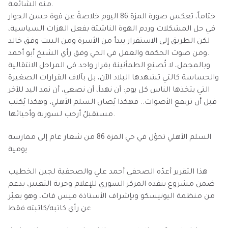
منه الشائعة.
ختاماً، تعكس صورة المزة 86 اليوم خلاصةً عن قوة حسن الجوار
في حل المشكلات وردم الهوة الناشئة بفعل الهزات السياسية،
لكن الطريق إلى الاستقرار يبدأ من الأسرة ومن البيت وفق خالد
ومن صوت الحكمة والعقل في الحي وفق رأي الشيخ أبو أحمد.
وبالمجمل، لا تُصنع الطمأنينة بقرار واحد في المراحل الانتقالية
والحساسة كالتي تشهدها البلاد الآن، بل بآلاف القرارات الصغيرة
التي يتخذها الناس كل يوم: أن نهدأ، أن نصغي، أن نمد اليد للآخر
قبل أن ترتفع الأصوات.. فهكذا يُصان السلم الأهلي، وهكذا يُكتب
مستقبلٌ أرحب لسورية وأحيائها.
السلم الأهلي تحوّل في حي المزة 86 من شعار عام إلى ممارسة
يومية
هذا التقرير أعدّه الصحفي أحمد علي والصحفية لجين الخطيب
ضمن مشروع ينفذه المركز السوري للإعلام وحرية التعبير، بدعم
من منظمة اليونيسكو وبإشراف الأستاذة ميس قات، وهو يعبّر
عن رأي كاتبه/كاتبته فقط