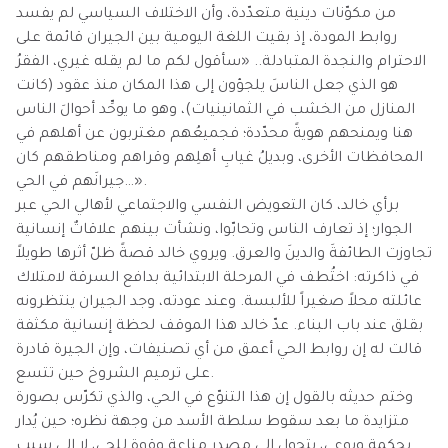
من مكوّنات دينية متعدّدة، وأن الاختلاف السياسي لم يفسد
روابط المودة، إذ بقيت اللغة اليومية بين الجيران قائمة على
الاحترام والنجدة المتبادلة.. «سأقول لكم ما لم يقله غيري، الفقرُ
هو الذي جعل الناسَ يلجؤون إلى هذا المكان منذ عقود (كانت
المنازل من الخشب في الثمانينيات)، وهو ما يوحِّد أحوالَ الناس
هنا ويمنحهم هويةً محدّدة؛ فجميعُهم مغتربون عن أهلهم في
المحافظات الأخرى، وبديلُ غيابِ أهلِهم وقراهم ومناطقهم كان
جيرانَهم في الحي…».
برأي خالد، كان التعويض النفسي والاجتماعي لأهالي الحي عبر
الجوار؛ إذ تعارف الناس وتحابّوا، ونشأت بينهم علاقاتٌ إنسانية
تجاوزت الطائفةَ والدينَ والعرق. ويروي خالد قصةً ظلّ أثرها طويلاً
في ذاكرته: اختُطف في المرحلة الابتدائية بدافع السرقة لامتلاك
عائلته محلاً صغيراً للألبسة. وعند عودته، وجد الجيران ينتظرونه
بقلق عند باب البناء. عدّ خالد هذا الموقف لحظة إنسانية مكثفة
قالت له إن روابط الحي أعمق من أي تصنيفات، وإن الجيرة قادرة
على ترميم الشروخ حين تتسع.
وختم حديثه بالقول إن هذا التنوّع في الحي، والذي تكرّس بصورة
متزايدة ما بعد سقوط سلطة الأسد من وجهة نظره؛ حين يُدار
بحكمة وبوعي، يتحول إلى مصدر مناعة وقوة للحي، لا إلى سبب