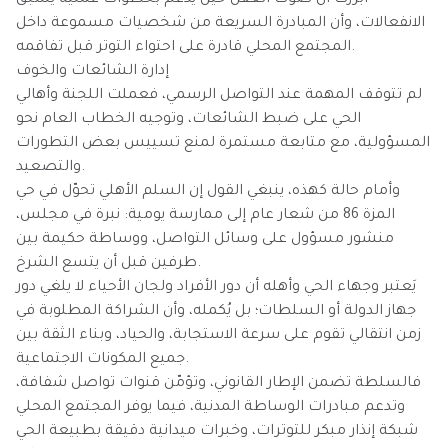
أبرزت أن صوت العقل حين يُدعم بخطوات عملية يسبق
الانفعالات، وأن المبادرة السريعة من شخصيات مسموعة داخل
المجتمع المحلي قادرة على احتواء التوتر قبل تفاقمه.
إدارة الشائعات والخوف
لم تتوقف المهمة عند التواصل الرسمي، فعملت اللجنة وأهالي
الحي على ضبط الشائعات، وتوجيه الخطاب العام نحو
المسؤولية، مع متابعة مستمرة لمنع تسييس بعض التطورات
والتصعيد.
وأمام حالة كهذه، ينبغي القول إن السلم الأهلي تحوّل في حي
المزة 86 من شعار عام إلى ممارسة يومية: نبرة في مجلس،
منشور مسؤول على وسائل التواصل، ووساطة حكيمة بين
طرفين قبل أن يتسع الشرخ.
يَعتبر وجهاء الحي وأهله أن دور الأفراد ولجان الأحياء لا يلغي دور
جهاز الدولة أو السلطات؛ بل يُكمله، وأن الشراكة المطلوبة في
زمن انتقالي تقوم على سرعة الاستجابة، والحياد، وبناء الثقة بين
جميع المكونات الاجتماعية.
فالسلطة تضمن الإطار القانوني، وتؤمّن قنوات تواصل شفافة،
وتدعم مبادرات الوساطة المدنية، فيما يوفر المجتمع المحلي
شبكة إنذار مبكر للتوترات، وخبرات ميدانية دقيقة بطبيعة الحي