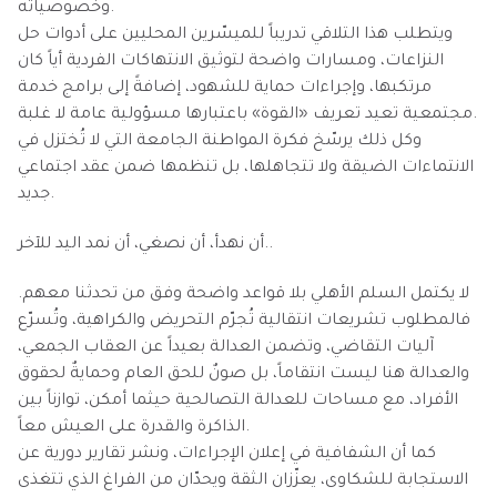
وخصوصياته.
ويتطلب هذا التلاقي تدريباً للميسّرين المحليين على أدوات حل
النزاعات، ومسارات واضحة لتوثيق الانتهاكات الفردية أياً كان
مرتكبها، وإجراءات حماية للشهود، إضافةً إلى برامج خدمة
مجتمعية تعيد تعريف «القوة» باعتبارها مسؤولية عامة لا غلبة.
وكل ذلك يرسّخ فكرة المواطنة الجامعة التي لا تُختزل في
الانتماءات الضيقة ولا تتجاهلها، بل تنظمها ضمن عقد اجتماعي
جديد.
أن نهدأ، أن نصغي، أن نمد اليد للآخر..
لا يكتمل السلم الأهلي بلا قواعد واضحة وفق من تحدثنا معهم.
فالمطلوب تشريعات انتقالية تُجرّم التحريض والكراهية، وتُسرّع
آليات التقاضي، وتضمن العدالة بعيداً عن العقاب الجمعي،
والعدالة هنا ليست انتقاماً، بل صونٌ للحق العام وحمايةٌ لحقوق
الأفراد، مع مساحات للعدالة التصالحية حيثما أمكن، توازناً بين
الذاكرة والقدرة على العيش معاً.
كما أن الشفافية في إعلان الإجراءات، ونشر تقارير دورية عن
الاستجابة للشكاوى، يعزّزان الثقة ويحدّان من الفراغ الذي تتغذى