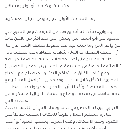
هشاشة أو ضعف أو توتر ومشاكل.
وفد الساعات الأولى: حوارٌ قوّض الأرتال العسكرية!
بالتوازي، تحدّث لنا أحد وجهاء حي المزة 86، وهو الشيخ علي
محمود علي/أبو أحمد، الذي يسكن الحي منذ أكثر من ثلاثين عاماً
عن واقع الحي وما حدث فيه بعد سقوط سلطة الأسد. قال لنا:
“إن لحظة الاضطراب الأولى شهدت مظاهرة غير منظمة تأثراً
بحادثة الاعتداء على أحد المقامات الدينية الخاصة المرتبطة
بالطائفة العلوية في حلب (مقام الحسين بن حمدان الخصيبي)”.
ومع تنامي القلق من تفاقم التوتر والاصطدام مع الأحياء
المجاورة، تشكّل خلال ساعات وفد محلي للتواصل المباشر مع
الجهات المختصة، وأكّد لنا أن: «الحوار الهادئ وتحديد المطالب
بدقة ساهما في تهدئة الأوضاع وانسحاب الأرتال العسكرية من
محيط الحي».
بالتوازي، بيّن لنا العضو في لجنة وجهاء الحي أن اللجنة أطلقت
مبادرة لتسليم السلاح طوعاً للجهات المعنية حفاظاً على
الهدوء ومنع الاحتكاك، وهذه التجربة، بحسب السيد أبو أحمد،