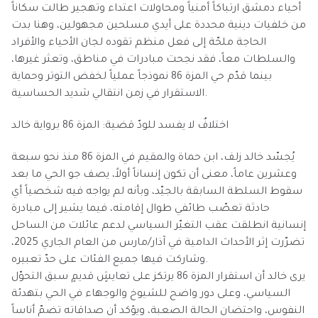
أحياء دمشق ارتباكاً أمنياً ومحاولات اعتداء وتهجير طالت سكاناً
من خلفيات دينية محددة على أيدي مسلحين مجهولين، وهنا بدت
الحاجة ملحّة إلى فعل منظم تقوده لجان الأحياء والأفراد
والسلطات معاً، فقد نجحت مبادرات في مناطق، وتعثر غيرها،
بينما قدّم حي المزة 86 نموذجاً عملياً لخفض التوتر وحماية
الاستقرار في زمن انتقالي شديد الحساسية.
اختلافٌ لا يفسد للودّ قضية: المزة 86 برواية خالد
يُجسّد خالد زلف، ابن حماة والمقيم في المزة 86 منذ نحو سبعة
وعشرين عاماً، معنى أن تكون إنساناً أولاً، يصف جو الحي ما بعد
سقوط السلطة السابقة بالجيّد، وبأنه لم يواجه فيه شخصياً أي
حادثة تعصّب طائفي طوال إقامته، فيما يشير إلى مبادرة
إنسانية انطلقت عقب التغيّر السياسي لدعم عائلات من الساحل
تضرّرت إثر الأحداث الدامية في آذار/مارس من العام الجاري 2025،
وشاركت فيها جميع الفئات على حدّ تعبيره.
يرى خالد أن استقرار المزة 86 يرتكز على تعايشٍ قديمٍ سبق التحوّل
السياسي، وعلى دور واضح للشيوخ والوجهاء في الحي بتهدئة
النفوس، واحتضان الحالة الصعبة، ويؤكد أن صداقاته تضمّ أناساً