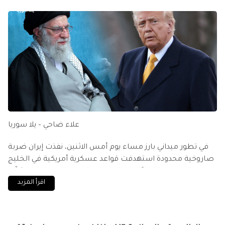
علاء ضاحي – يلا سوريا
في تطور ميداني بارز مساء يوم أمس الاثنين، نفذت إيران ضربة
صاروخية محدودة استهدفت قواعد عسكرية أمريكية في الخليج
العربي، وذلك ردًا على الهجمات التي تعرضت لها منشآت
اقرأ المزيد
عسكرية تابعة لها خلال الأيام الماضية.
الضربة الإيرانية استهدفت بشكل رئيسي قاعدة “العديد” الجوية
في قطر، وقاعدة “عين الأسد” غرب العراق، وبحسب بيانات