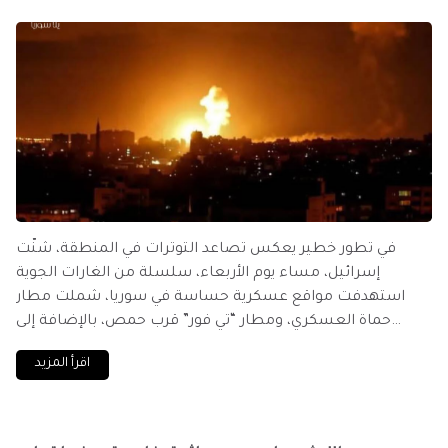
في تطور خطير يعكس تصاعد التوترات في المنطقة، شنَّت
إسرائيل، مساء يوم الأربعاء، سلسلة من الغارات الجوية
استهدفت مواقع عسكرية حساسة في سوريا، شملت مطار
حماة العسكري، ومطار “تي فور” قرب حمص، بالإضافة إلى
مواقع في محيط دمشق.
اقرأ المزيد
كما قامت القوات الإسرائيلية بتوغُّل بري في حرش سد تسيل،
قرب مدينة نوى في ريف درعا الغربي، مما أسفر عن سقوط عدد
من القتلى والجرحى.