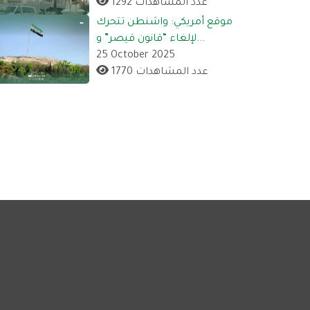
1292 عدد المشاهدات
موقع أمريكي: واشنطن تتحرك
لإلغاء “قانون قيصر” و...
25 October 2025
1770 عدد المشاهدات