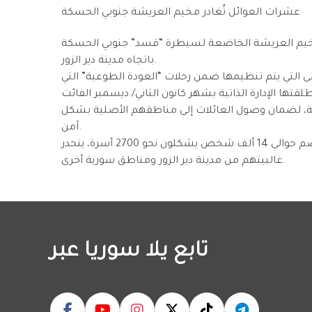
عشرات العوائل تُغادر مخيم العريشة جنوبي الحسكة
لة تضم حوالي 305 أشخاص، من مخيم العريشة الخاضعة لسيطرة “قسد” جنوبي الحسكة
باتجاه مدينة دير الزور.
ى التي يتم تنظيمها ضمن رحلات “العودة الطوعية” التي
ية، لضمان وصول العائلات إلى مناطقهم الأصلية بشكل
آمن.
ويعد مخيم العريشة أحد أكبر المخيمات بالمنطقة، ويضم حوالي 14 ألف شخص يشكلون نحو 2700 أسرة، ينحدر
غالبيتهم من مدينة دير الزور ومناطق سورية أخرى.
تابع يلا سوريا عبر