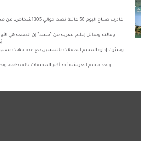
غادرت صباح اليوم 58 عائ
وقالت وسائل إعلام مقربة من “قسد” إن الدفعة هي الأول
أطلقتها الإدارة الذاتية بشهر كانون الثاني/ ديسمبر الفائت.
وسيّرت إدارة المخيم الحافلات بالتنسيق مع عدة جهات معن