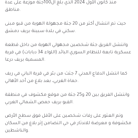
منذ كانون الأول 2024 الذي بلغ ال100جثة موزعة على عدة
مناطق.
حيث تم انتشال أكثر من 20 جثة مجهولة الهوية من قبو مبنى
سكني في بلدة سبينة بريف دمشق.
وانتشل الفريق جثة شخصين مجهولي الهوية من داخل قطعة
عسكرية تابعة للنظام السوري البائد (اللواء 34 دبابات) في قرية
المسمية بريف درعا.
كما انتشل الدفاع المدني 7 جثث من بئر في قرية الباني في ريف
حماة الغربي، بعد بلاغ من أحد الأهالي.
وانتشل الفريق بين 20 و25 جثة من موقع مكشوف في منطقة
القبو بريف حمص الشمالي الغربي.
وتم العثور على رفات شخصين على الأقل فوق سطح الأرض
مكشوفة و معرضة للاندثار في حي التضامن إثر بلاغ من السكان
والناشطين.