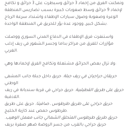
وتمكنت الفرق من إخماد 3 حرائق وسيطرت على 3 حرائق و تكافح
لإخماد 9 حرائق وسط صعوبات كبيرة بسبب تضاريس المنطقة
الوعرة وصعوبة وصول سيارات الإطفاء واشتداد سرعة الرياح
بشكل كبير، ووجود عدة بؤر للحريق في المنطقة الواحدة.
واستنفرت فرق الإطفاء في الدفاع المدني السوري ووصلت
مؤازرات للفرق من مراكز بداما وجسر الشغور في ريف إدلب
الغربي.
ولا تزال بعض الحرائق مشتعلة وتكافح الفرق لإخمادها وهي:
حريقان حراجيان في ريف جبلة.
حريق داخل جبلة جانب المشفى
الوطني
حريق على طريق القطيلبية.
حريق حراجي في قرية سنديانة في ريف
اللاذقية.
حريق حراجي على طريق طرطوس ـ صافيتا.
حريق على طريق
طرطوس حمص عند كازية الخليج.
حريق طريق طرطوس المتحلق الشمالي جانب معمل الوهيب.
حريق حراجي بالقرب من جسر الروضة ضهر صفرة بريف