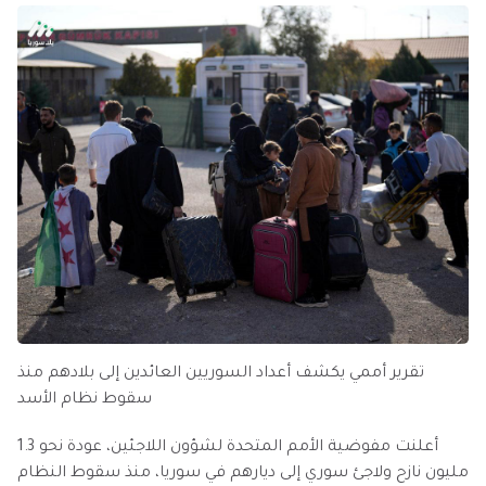
تقرير أممي يكشف أعداد السوريين العائدين إلى بلادهم منذ
سقوط نظام الأسد
أعلنت مفوضية الأمم المتحدة لشؤون اللاجئين، عودة نحو 1.3
مليون نازح ولاجئ سوري إلى ديارهم في سوريا، منذ سقوط النظام