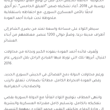
الجنوبية” التابعة للجيش الحر، قبل أن يوقّع اتفاق تسوية برعاية
روسية في 2018، أعاد تشكيله ضمن “الفيلق الخامس”، ثم أُلحِق
لاحقًا بالأمن العسكري السوري، مع احتفاظه باستقلالية
ملحوظة تحت قيادة أحمد العودة.
سيطر اللواء على مساحة واسعة تمتد من بصرى الشام إلى
أطراف مدينة درعا، وضمّ حوالي 1200 عنصر، معظمهم من أبناء
العشائر.
ويُعرف قائده أحمد العودة بنفوذه الكبير ونجاته من محاولات
اغتيال، أبرزها تلك التي تورط فيها القيادي الراحل بلال الدروبي عام
2016.
ورغم محاولات الدولة دمج الفصائل في الجيش السوري الجديد،
رفض العودة الانخراط الكامل، مطالبًا بضمانات تتعلق بالرتب
والصلاحيات الجغرافية.
وانتهى المطاف بتوقيع اللواء اتفاقًا مع الدولة السورية يقضي
بتفكيكه بالكامل، وتسليم كامل مقدراته العسكرية والبشرية
إلى وزارة الدفاع، وتكيلف النقيب محمد القادري بمهمة التنسيق