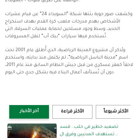
الواقعة على طريق قنوات – السويداء.
وكشفت صور جوية بثتها شبكة “السويداء 24” عن قيام عشرات
الأشخاص بهدم مدرجات ملعب كرة القدم بهدف استخراج
الحديد، وسط وجود مسلحين لحماية عمليات السرقة، التي
تُستخدم فيها سيارات “بيك أب” لنقل المسروقات.
ويُذكر أن مشروع المدينة الرياضية، الذي أُطلق عام 2001 تحت
اسم “مدينة الباسل الرياضية”، لم يكتمل منذ بدايته، واستخدم
لاحقاً كمقر عسكري من قبل جيش النظام السابق منذ عام 2011،
دون أن تُستأنف أعمال البناء فيه بشكل جدي حتى اليوم.
أخر الأخبار
الأكثر شيوعاً
الأكثر قراءة
تصعيد خطير في حلب.. قسد
تستهدف المدنيين وفرق ال...