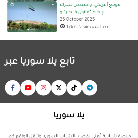
موقع أمريكي: واشنطن تتحرك
لإلغاء “قانون قيصر” و...
25 October 2025
1767 عدد المشاهدات
تابع يلا سوريا عبر
يلا سوريا
منصة شبابية تُعنى بقضايا الشباب السوري وتنقل الواقع كما