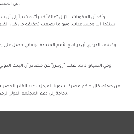
في الاستفادة من حقوق السحب الخاصة لدى صندوق النقد الدولي.
وأكد أن العقوبات لا تزال “عائقاً كبيراً”، مشيراً إلى أ
استثمارات ومساعدات، وهو ما يصعب تحقيقه في ظل القيود
وفي السياق ذاته، نقلت “رويترز” عن مصادر أن البنك الدول
من جهته، قال حاكم مصرف سوريا المركزي، عبد القادر الحصرية، إن
بحاجة إلى دعم المجتمع الدولي لرفع العقبات التي تعيق اندماجها في النظام المالي العالمي.