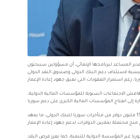
لمدير المساعد لبرنامجها الإنمائي، أن مسؤولين سيبحثون
سية لاستئناف دعم البنك الدولي وصندوق النقد الدولي
امش الاجتماعات السنوية للمؤسسات المالية الدولية،
وكانت وكالة “رويترز” قد أفادت بأن السعودية سدّدت نحو 15 مليون دولار من متأخرات سوريا للبنك الدولي، ما يمهد
ريا عبر المؤسسة الدولية للتنمية، كما يعزز فرص البلاد