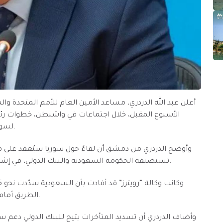
أعلن عبد الله الدردري، مساعد الأمين العام للأمم المتحدة وا
الأسبوع المقبل، خلال اجتماعات في واشنطن، خطوات رئي
لسوريا، رغم استمرار العقوبات التي تعيق جهود إعادة الإعمار.
وأوضح الدردري من دمشق أن لقاءً حول سوريا سيُعقد على ه
تستضيفه الحكومة السعودية والبنك الدولي، في إشارة إلى انفتاح المؤسسات المالية الكبرى على دعم سوريا.
الطريق أمام منح محتملة بملايين الدولارات لدعم جهود إعادة الإعمار.
وأضاف الدردري أن تسديد المتأخرات يتيح للبنك الدولي دعم سو