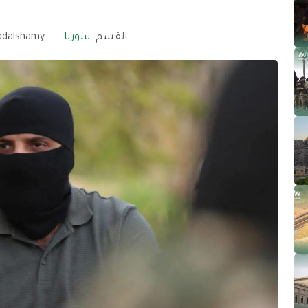
القسم:
سوريا
dalshamy