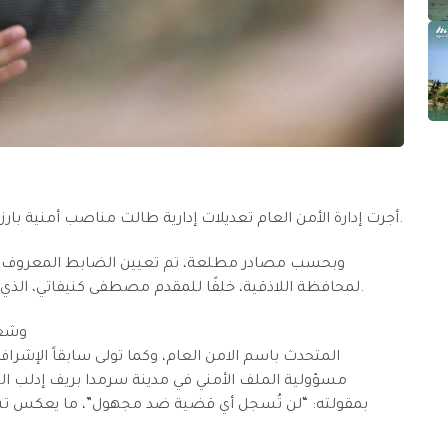
أجرت إدارة الأمن العام تعديلات إدارية طالت مناصب أمنية بارزة، شملت نقل وتكليف عدد من الضباط في مواقع جديدة.
وبحسب مصادر مطلعة، تم تعيين الضابط المعروف باسم 
لمحافظة اللاذقية، خلفًا للمقدم مصطفى كنيفاتي، الذي أُسندت إليه مهام قيادة القوات الخاصة في الإدارة ذاتها.
وشغل
المتحدث باسم الامن العام، وكما تولى سابقاً الإشراف
مسؤولية الملف الأمني في مدينة سرمدا بريف إدلب الشم
بمقولته: “لن تُسجل أي قضية ضد مجهول”، ما يعكس تشدي