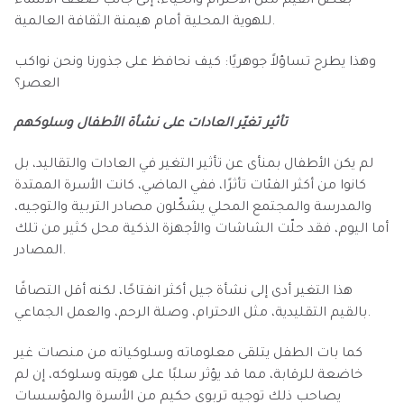
بعض القيم مثل الاحترام والحياء، إلى جانب ضعف الانتماء
للهوية المحلية أمام هيمنة الثقافة العالمية.
وهذا يطرح تساؤلاً جوهريًا: كيف نحافظ على جذورنا ونحن نواكب
العصر؟
تأثير تغيّر العادات على نشأة الأطفال وسلوكهم
لم يكن الأطفال بمنأى عن تأثير التغير في العادات والتقاليد، بل
كانوا من أكثر الفئات تأثرًا، ففي الماضي، كانت الأسرة الممتدة
والمدرسة والمجتمع المحلي يشكّلون مصادر التربية والتوجيه،
أما اليوم، فقد حلّت الشاشات والأجهزة الذكية محل كثير من تلك
المصادر.
هذا التغير أدى إلى نشأة جيل أكثر انفتاحًا، لكنه أقل التصاقًا
بالقيم التقليدية، مثل الاحترام، وصلة الرحم، والعمل الجماعي.
كما بات الطفل يتلقى معلوماته وسلوكياته من منصات غير
خاضعة للرقابة، مما قد يؤثر سلبًا على هويته وسلوكه، إن لم
يصاحب ذلك توجيه تربوي حكيم من الأسرة والمؤسسات