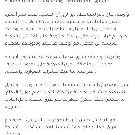
السائق والمشتبه بهم، وتقديمهم للمتابعة القضائية.
وأوضح بيان تابع لمحافظة دير الزور أن العملية نفذت فجر أمس،
ضمن حملة أمنية مستمرة لتعقّب شبكات تهريب الأسلحة
والذخائر في البادية والريف، خاصة البادية الشرقية، وضبط
صواريخ غراد، بالإضافة إلى ذخائر متنوعة، خلال تفتيش الشاحنة
المرسلة إلى حمص، مع توقيف طالبيها وتحويلهم للقضاء.
ووفق ما ورد فقد سبق لهذه الأجهزة ضبط مستودع أسلحة
ومخدرات بمنطقة الهري الحدودية على الحدود السورية–
العراقية، بما فيها عشرات الصواريخ والطلائح.
وبيّن المصدر أن العملية السابقة استهدفت مستودعات ومنازل
تستخدمها شبكات محلية مرتبطة بالأمن العام ووزارة الدفاع،
ما يعكس نمطًا متكررًا للتهريب عبر طرق معقدة داخل البادية
السورية.
تقع البوكمال ضمن شريط حدودي حساس على الحدود مع
العراق، مما يجعلها ممرًا أساسيًا لعمليات تهريب الأسلحة