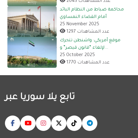
2043 عدد المشاهدات
محاكمة ضباط من النظام البائد
أمام القضاء النمساوي
25 November 2025
1297 عدد المشاهدات
موقع أمريكي: واشنطن تتحرك
لإلغاء “قانون قيصر” و...
25 October 2025
1770 عدد المشاهدات
تابع يلا سوريا عبر