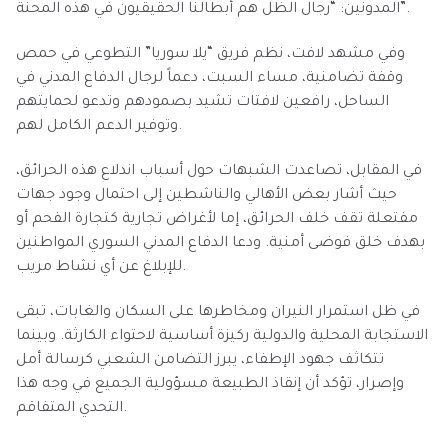
المدونين: “رجال الظل هم أبطالنا الحقيقيون في هذه المحنة”.
وفي مشهد لافت، نظم فريق “يلا سوريا” التطوعي في حمص
وقفة تضامنية، مساء السبت، دعماً لرجال الدفاع المدني في
الساحل، رافعين لافتات تشيد بصمودهم وتدعو لحمايتهم
وتوفير الدعم الكامل لهم.
في المقابل، تصاعدت الشبهات حول أسباب اندلاع هذه الحرائق،
حيث أشار بعض الأهالي والناشطين إلى احتمال وجود جهات
مفتعلة تقف خلف الحرائق، إما لأغراض تجارية كتجارة الفحم أو
بهدف خلق فوضى أمنية. ودعا الدفاع المدني السوري المواطنين
للإبلاغ عن أي نشاط مريب.
في ظل استمرار النيران ومخاطرها على السكان والغابات، تبقى
الاستجابة المحلية والدولية ركيزة أساسية لاحتواء الكارثة. وبينما
تتكاثف جهود الإطفاء، يبرز التضامن الشعبي كرسالة أمل
وإصرار، تؤكد أن إنقاذ الطبيعة مسؤولية الجميع في وجه هذا
التحدي المتفاقم.