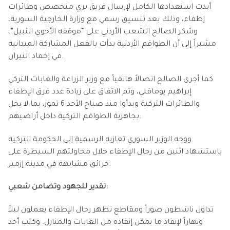
أبدت استعدادها الكامل لإرسال فريق بري متخصص وطائرات
إطفاء، وذلك بعد تنسيق رسمي مع وزارة الخارجية السورية،
وشكر الصالح الشعب الأردني على “موقفه الأخوي النبيل”،
مشيراً إلى أن الطواقم الأردنية بدأت بالفعل المشاركة الميدانية
في إخماد النيران.
كما أجرى الصالح اتصالاً هاتفياً مع وزير الزراعة والغابات التركي
إبراهيم يوماقلي، وتم الاتفاق على زيادة عدد فرق الإطفاء
والطائرات التركية وبدأوا منذ صباح الأحد 6 تموز، بما لا يخل
بجاهزية الطواقم التركية داخل أراضيهم.
ووجه الوزير السوري تعازيه الرسمية إلى الحكومة التركية
باستشهاد اثنين من رجال الإطفاء خلال محاولتهم السيطرة على
حرائق مشابهة في مدينة إزمير.
تقدير للجهود وتضامن شعبي:
تداول ناشطون صوراً ومقاطع تظهر رجال الإطفاء يعملون ليلاً
ونهاراً لإنقاذ ما يمكن إنقاذه من الغابات والمنازل. وكتب أحد