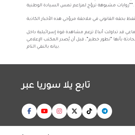
“روايات مشبوهة تروّج لمزاعم تمس السيادة الوطنية”.
عي قد تداولت أنباءً تزعم مشاهدة قوة إسرائيلية داخل
ثة بأنها “تطور خطير”، قبل أن يُصدر المكتب الإعلامي
بيانه بالنفي التام.
تابع يلا سوريا عبر