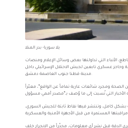
يلا سوريا- بدر المنلا
ع، الأنباء التي تداولتها بعض وسائل الإعلام ومنصات
ة وحاجز عسكري تابعين لجيش الاحتلال الإسرائيلي داخل
مدينة قطنا جنوب العاصمة دمشق.
الصحة ومجرد شائعات عارية تماماً عن الواقع”، معبّراً
ة بشكل كامل، وتنتشر فيها نقاط ثابتة للجيش السوري،
حري الدقة قبل نشر أي معلومات، محذّراً من الانجرار خلف